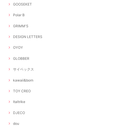
GOOSEKET
Polar B
GRIMM'S
DESIGN LETTERS
OYOY
GLOBBER
サイベックス
kawaii&born
TOY CREO
Italtrike
DJECO
dou