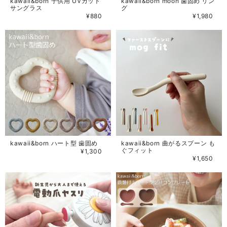
kawaii&born 子供用 UVカット
kawaii&born moon 歯固め リン
サングラス
グ
¥880
¥1,980
kawaii&born ハート型 歯固め
kawaii&born 曲がるスプーン も
ぐフィット
¥1,300
¥1,650