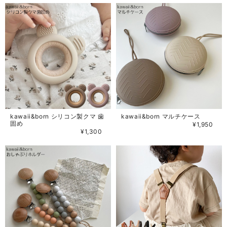
kawaii&born シリコン製クマ 歯
kawaii&born マルチケース
固め
¥1,950
¥1,300