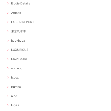
Elodie Details
Attipas
FABRIQ REPORT
東京乳母車
babybuba
LUXURIOUS
MARLMARL
ooh noo
b.box
Bumbo
nico
HOPPL