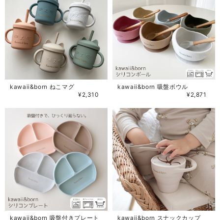
kawaii&born ねこマグ
kawaii&born 吸盤ボウル
¥2,310
¥2,871
kawaii&born 吸盤付きプレート
kawaii&born スナックカップ