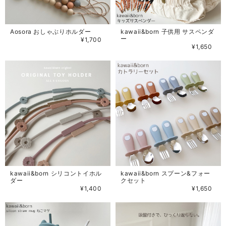
Aosora おしゃぶりホルダー
kawaii&born 子供用 サスペンダ
ー
¥1,700
¥1,650
kawaii&born シリコントイホル
kawaii&born スプーン&フォー
ダー
クセット
¥1,400
¥1,650