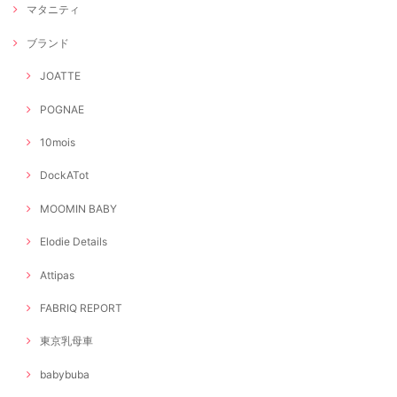
マタニティ
ブランド
JOATTE
POGNAE
10mois
DockATot
MOOMIN BABY
Elodie Details
Attipas
FABRIQ REPORT
東京乳母車
babybuba