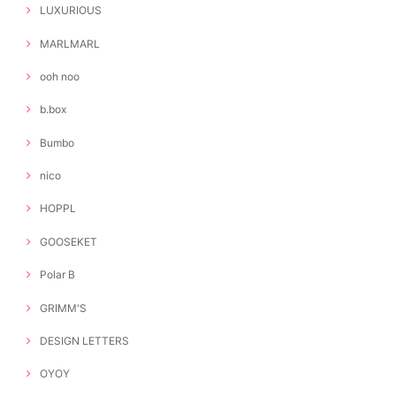
LUXURIOUS
MARLMARL
ooh noo
b.box
Bumbo
nico
HOPPL
GOOSEKET
Polar B
GRIMM'S
DESIGN LETTERS
OYOY