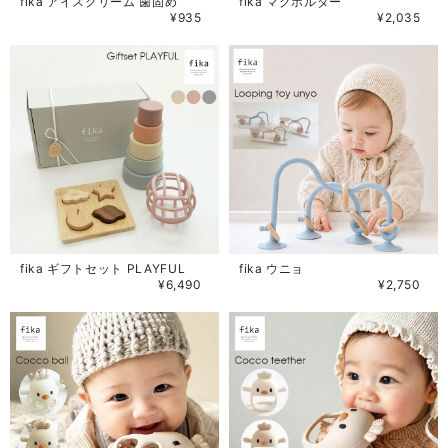
fika アイスクリーム 歯固め
fika マグホルダー
¥935
¥2,035
fika ギフトセット PLAYFUL
fika ウニョ
¥6,490
¥2,750