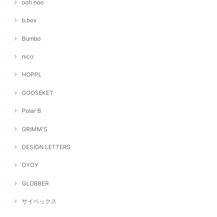
ooh noo
b.box
Bumbo
nico
HOPPL
GOOSEKET
Polar B
GRIMM'S
DESIGN LETTERS
OYOY
GLOBBER
サイベックス