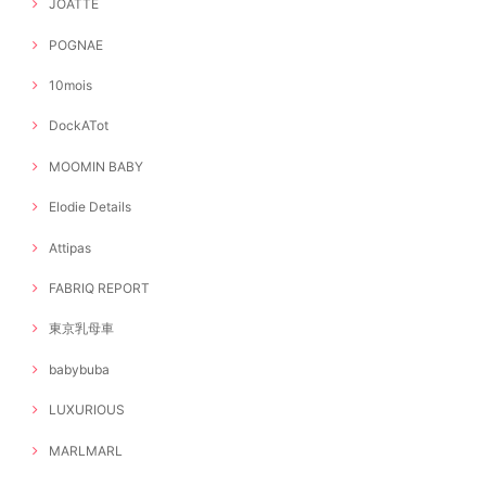
JOATTE
POGNAE
10mois
DockATot
MOOMIN BABY
Elodie Details
Attipas
FABRIQ REPORT
東京乳母車
babybuba
LUXURIOUS
MARLMARL