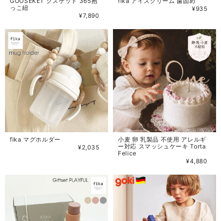
GOOSEKET グスケット 365抱
fika アイスクリーム 歯固め
っこ紐
¥935
¥7,890
fika マグホルダー
小麦 卵 乳製品 不使用 アレルギ
ー対応 スマッシュケーキ Torta
¥2,035
Felice
¥4,880