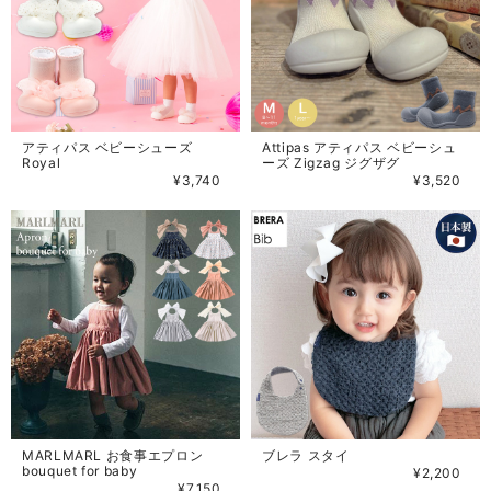
アティパス ベビーシューズ
Attipas アティパス ベビーシュ
Royal
ーズ Zigzag ジグザグ
¥3,740
¥3,520
MARLMARL お食事エプロン
ブレラ スタイ
bouquet for baby
¥2,200
¥7,150