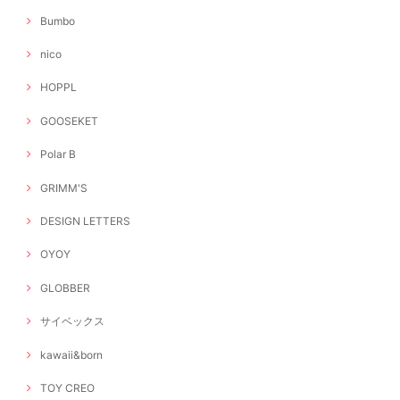
Bumbo
nico
HOPPL
GOOSEKET
Polar B
GRIMM'S
DESIGN LETTERS
OYOY
GLOBBER
サイベックス
kawaii&born
TOY CREO