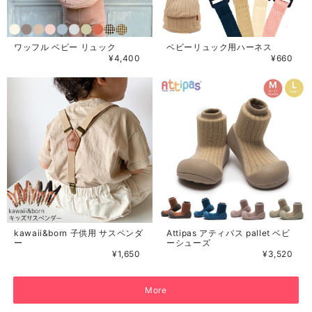
ワッフル ベビー リュック
ベビーリュック用ハーネス
¥4,400
¥660
kawaii&born 子供用 サスペンダ
Attipas アティパス pallet ベビ
ー
ーシューズ
¥1,650
¥3,520
More