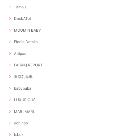
10mois
DockATot
MOOMIN BABY
Elodie Details
Attipas
FABRIQ REPORT
東京乳母車
babybuba
LUXURIOUS
MARLMARL
ooh noo
b.box