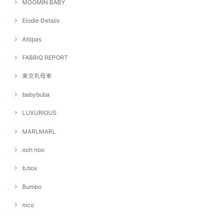
MOOMIN BABY
Elodie Details
Attipas
FABRIQ REPORT
東京乳母車
babybuba
LUXURIOUS
MARLMARL
ooh noo
b.box
Bumbo
nico