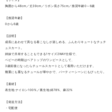
胸囲から48cm／丈39cm／リボン長さ75cm／推奨年齢0～6歳
【推奨年齢】
0から6歳
【説明】
成長にあわせて異なる着こなしが楽しめる、ふんわりキュートなチュチ
ュスカート。
姉妹で共有することもできる1サイズ2WAY仕様で、
ベビーの時期はベアトップのワンピースとして、
3歳前後になったらチュールスカートとして着用いただけます。
幾重にも重なるチュールが華やかで、パーティーシーンにもぴったり。
【素材】
表生地:ナイロン100%／裏生地:綿78%、麻22%
【発送方法】
・宅配便