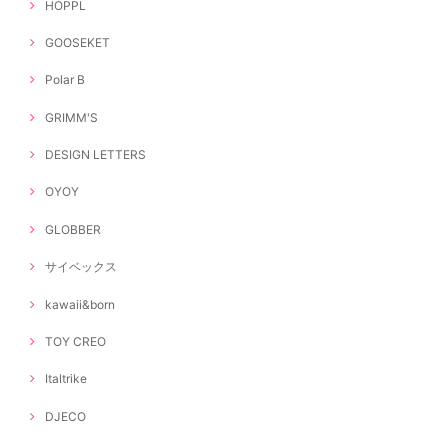
HOPPL
GOOSEKET
Polar B
GRIMM'S
DESIGN LETTERS
OYOY
GLOBBER
サイベックス
kawaii&born
TOY CREO
Italtrike
DJECO