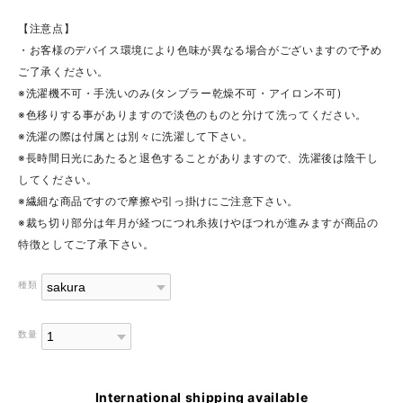
【注意点】
・お客様のデバイス環境により色味が異なる場合がございますので予め
ご了承ください。
※洗濯機不可・手洗いのみ(タンブラー乾燥不可・アイロン不可)
※色移りする事がありますので淡色のものと分けて洗ってください。
※洗濯の際は付属とは別々に洗濯して下さい。
※長時間日光にあたると退色することがありますので、洗濯後は陰干し
してください。
※繊細な商品ですので摩擦や引っ掛けにご注意下さい。
※裁ち切り部分は年月が経つにつれ糸抜けやほつれが進みますが商品の
特徴としてご了承下さい。
種類
数量
International shipping available