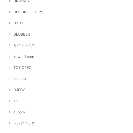
GRIMM'S
DESIGN LETTERS
OYOY
GLOBBER
サイベックス
kawaii&born
TOY CREO
Italtrike
DJECO
dou
cuboro
レンブロック