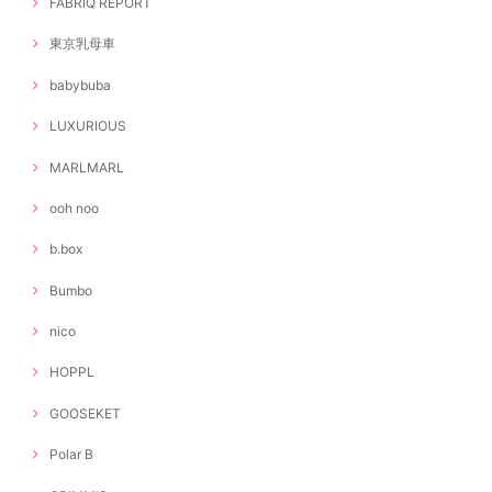
FABRIQ REPORT
東京乳母車
babybuba
LUXURIOUS
MARLMARL
ooh noo
b.box
Bumbo
nico
HOPPL
GOOSEKET
Polar B