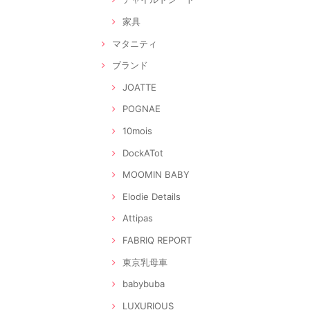
家具
マタニティ
ブランド
JOATTE
POGNAE
10mois
DockATot
MOOMIN BABY
Elodie Details
Attipas
FABRIQ REPORT
東京乳母車
babybuba
LUXURIOUS