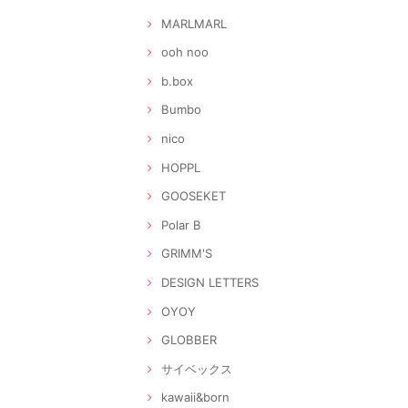
MARLMARL
ooh noo
b.box
Bumbo
nico
HOPPL
GOOSEKET
Polar B
GRIMM'S
DESIGN LETTERS
OYOY
GLOBBER
サイベックス
kawaii&born