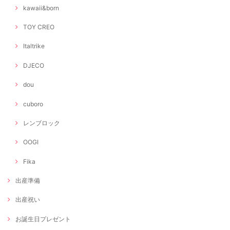
kawaii&born
TOY CREO
Italtrike
DJECO
dou
cuboro
レンブロック
OOGI
Fika
出産準備
出産祝い
お誕生日プレゼント