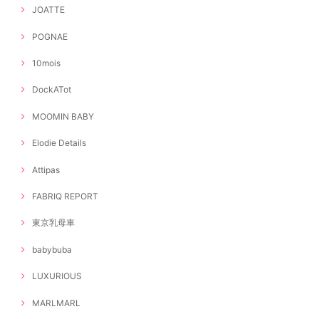
JOATTE
POGNAE
10mois
DockATot
MOOMIN BABY
Elodie Details
Attipas
FABRIQ REPORT
東京乳母車
babybuba
LUXURIOUS
MARLMARL