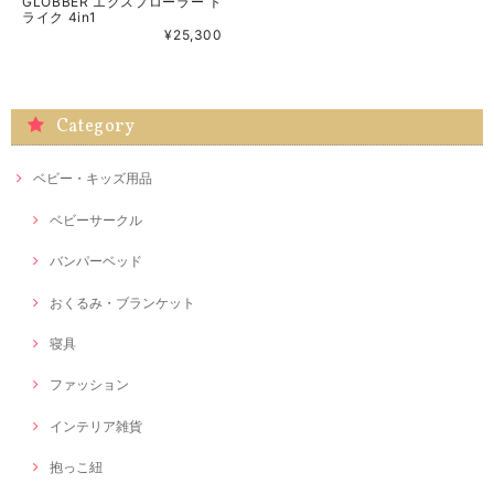
GLOBBER エクスプローラー ト
ライク 4in1
¥25,300
Category
ベビー・キッズ用品
ベビーサークル
バンパーベッド
おくるみ・ブランケット
寝具
ファッション
インテリア雑貨
抱っこ紐