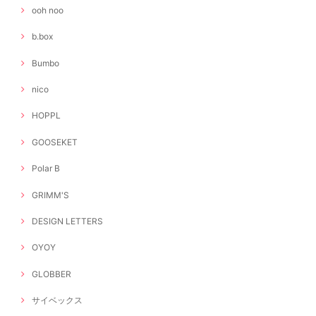
ooh noo
b.box
Bumbo
nico
HOPPL
GOOSEKET
Polar B
GRIMM'S
DESIGN LETTERS
OYOY
GLOBBER
サイベックス