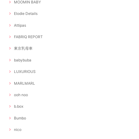
MOOMIN BABY
Elodie Details
Attipas
FABRIQ REPORT
東京乳母車
babybuba
LUXURIOUS
MARLMARL
ooh noo
b.box
Bumbo
nico