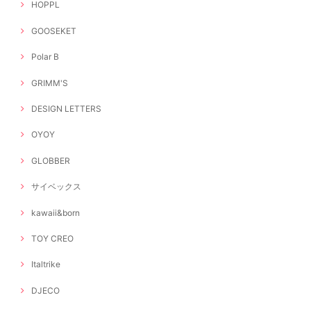
HOPPL
GOOSEKET
Polar B
GRIMM'S
DESIGN LETTERS
OYOY
GLOBBER
サイベックス
kawaii&born
TOY CREO
Italtrike
DJECO