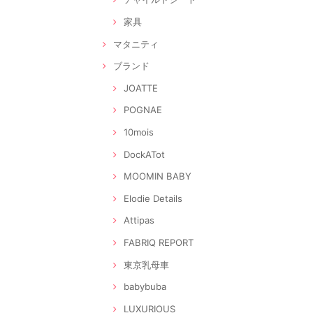
家具
マタニティ
ブランド
JOATTE
POGNAE
10mois
DockATot
MOOMIN BABY
Elodie Details
Attipas
FABRIQ REPORT
東京乳母車
babybuba
LUXURIOUS