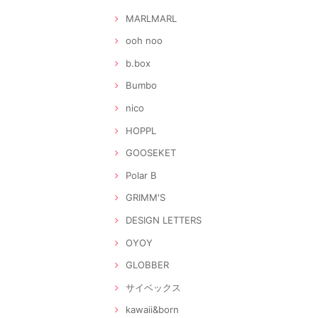
MARLMARL
ooh noo
b.box
Bumbo
nico
HOPPL
GOOSEKET
Polar B
GRIMM'S
DESIGN LETTERS
OYOY
GLOBBER
サイベックス
kawaii&born