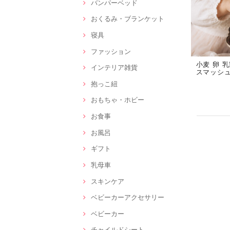
バンパーベッド
おくるみ・ブランケット
寝具
ファッション
小麦 卵 
インテリア雑貨
スマッシュケー
抱っこ紐
おもちゃ・ホビー
お食事
お風呂
ギフト
乳母車
スキンケア
ベビーカーアクセサリー
ベビーカー
チャイルドシート