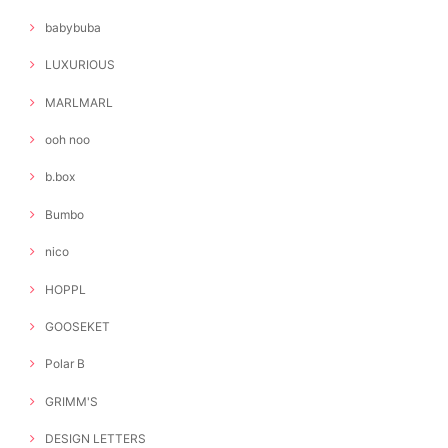
babybuba
LUXURIOUS
MARLMARL
ooh noo
b.box
Bumbo
nico
HOPPL
GOOSEKET
Polar B
GRIMM'S
DESIGN LETTERS