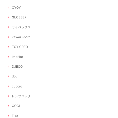
OYOY
GLOBBER
サイベックス
kawaii&born
TOY CREO
Italtrike
DJECO
dou
cuboro
レンブロック
OOGI
Fika