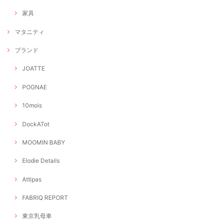
家具
マタニティ
ブランド
JOATTE
POGNAE
10mois
DockATot
MOOMIN BABY
Elodie Details
Attipas
FABRIQ REPORT
東京乳母車