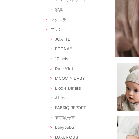
家具
マタニティ
ブランド
JOATTE
POGNAE
10mois
DockATot
MOOMIN BABY
Elodie Details
Attipas
FABRIQ REPORT
東京乳母車
babybuba
LUXURIOUS