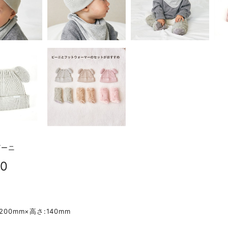
 ビーニ
50
】
200mm×高さ:140mm