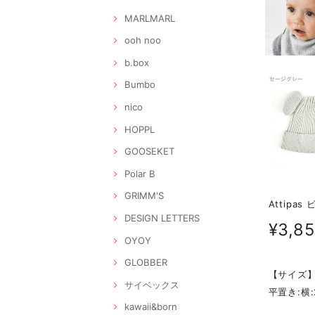
MARLMARL
ooh noo
b.box
Bumbo
nico
HOPPL
GOOSEKET
Polar B
GRIMM'S
Attipas
DESIGN LETTERS
¥3,8
OYOY
GLOBBER
【サイズ
サイベックス
平置き:横:
kawaii&born