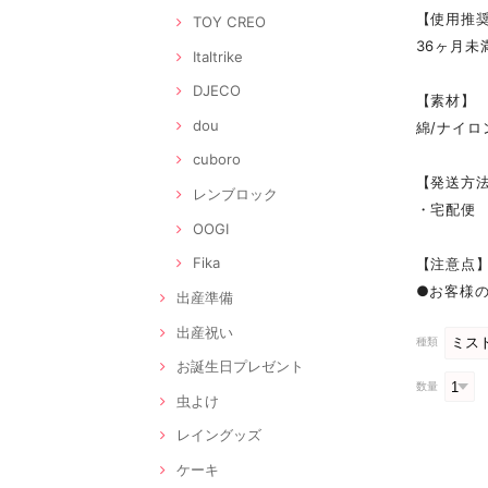
【使用推
TOY CREO
36ヶ月未
Italtrike
DJECO
【素材】
dou
綿/ナイロ
cuboro
【発送方
レンブロック
・宅配便
OOGI
Fika
【注意点
●お客様
出産準備
出産祝い
種類
お誕生日プレゼント
数量
虫よけ
レイングッズ
ケーキ