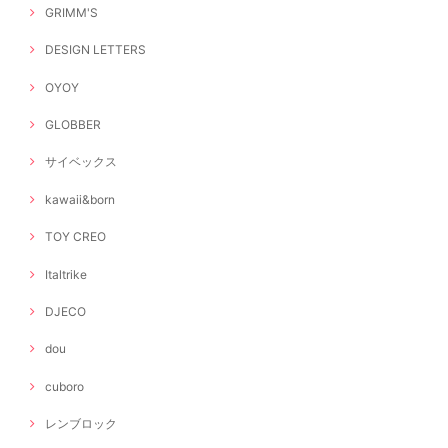
GRIMM'S
DESIGN LETTERS
OYOY
GLOBBER
サイベックス
kawaii&born
TOY CREO
Italtrike
DJECO
dou
cuboro
レンブロック