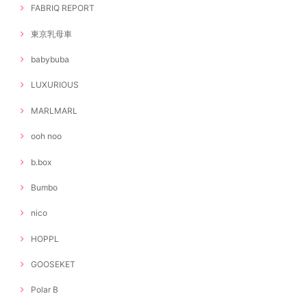
FABRIQ REPORT
東京乳母車
babybuba
LUXURIOUS
MARLMARL
ooh noo
b.box
Bumbo
nico
HOPPL
GOOSEKET
Polar B