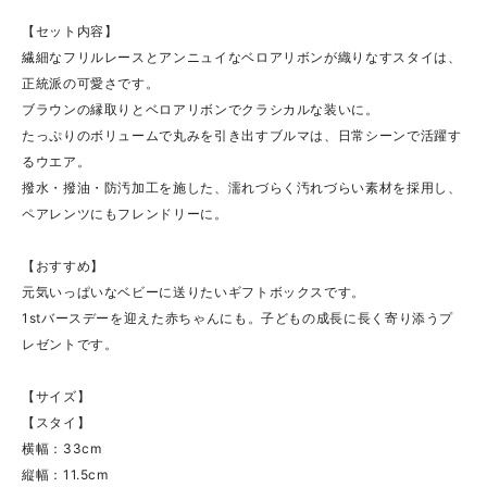
【セット内容】
繊細なフリルレースとアンニュイなベロアリボンが織りなすスタイは、
正統派の可愛さです。
ブラウンの縁取りとベロアリボンでクラシカルな装いに。
たっぷりのボリュームで丸みを引き出すブルマは、日常シーンで活躍す
るウエア。
撥水・撥油・防汚加工を施した、濡れづらく汚れづらい素材を採用し、
ペアレンツにもフレンドリーに。
【おすすめ】
元気いっぱいなベビーに送りたいギフトボックスです。
1stバースデーを迎えた赤ちゃんにも。子どもの成長に長く寄り添うプ
レゼントです。
【サイズ】
【スタイ】
横幅：33cm
縦幅：11.5cm