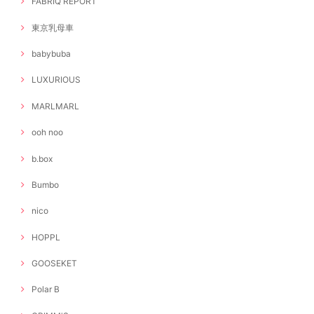
FABRIQ REPORT
東京乳母車
babybuba
LUXURIOUS
MARLMARL
ooh noo
b.box
Bumbo
nico
HOPPL
GOOSEKET
Polar B