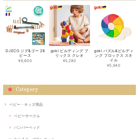
DJECO ジグ&ゴー 28
goki ビルディング ブ
goki パズル&ビルディ
ピース
リックス クレオ
ング ブロックス スネ
イル
¥6,600
¥5,280
¥5,940
Category
ベビー・キッズ用品
ベビーサークル
バンパーベッド