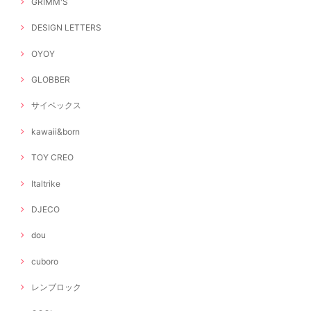
GRIMM'S
DESIGN LETTERS
OYOY
GLOBBER
サイベックス
kawaii&born
TOY CREO
Italtrike
DJECO
dou
cuboro
レンブロック