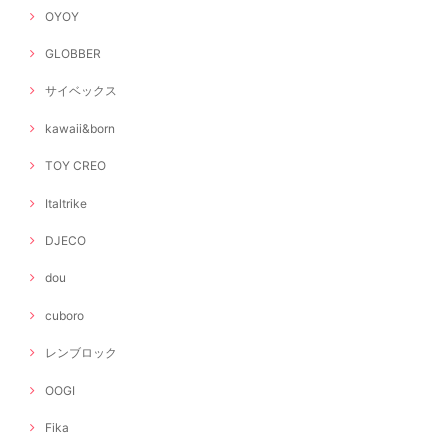
OYOY
GLOBBER
サイベックス
kawaii&born
TOY CREO
Italtrike
DJECO
dou
cuboro
レンブロック
OOGI
Fika