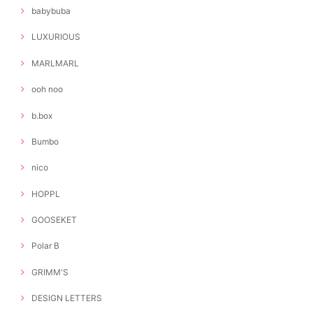
babybuba
LUXURIOUS
MARLMARL
ooh noo
b.box
Bumbo
nico
HOPPL
GOOSEKET
Polar B
GRIMM'S
DESIGN LETTERS