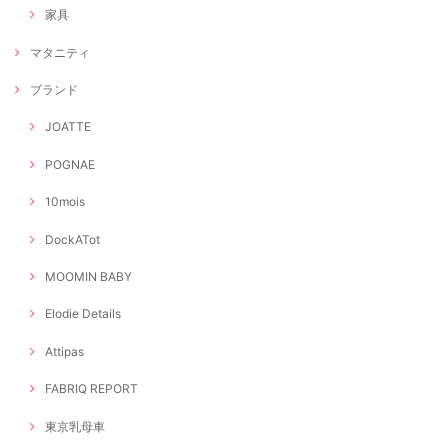
家具
マタニティ
ブランド
JOATTE
POGNAE
10mois
DockATot
MOOMIN BABY
Elodie Details
Attipas
FABRIQ REPORT
東京乳母車