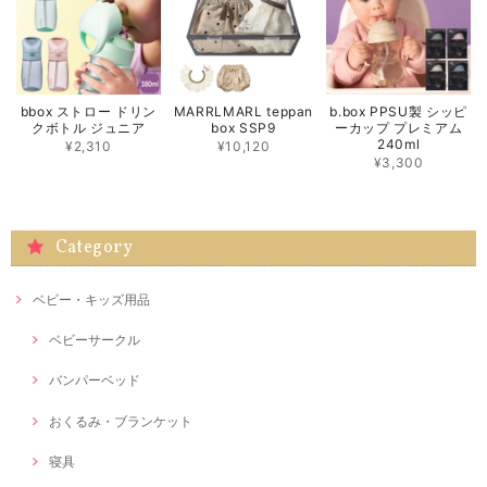
bbox ストロー ドリン
MARRLMARL teppan
b.box PPSU製 シッピ
クボトル ジュニア
box SSP9
ーカップ プレミアム
240ml
¥2,310
¥10,120
¥3,300
Category
ベビー・キッズ用品
ベビーサークル
バンパーベッド
おくるみ・ブランケット
寝具