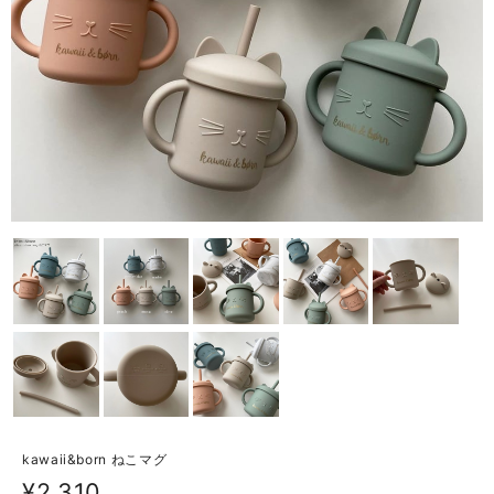
kawaii&born ねこマグ
¥2,310