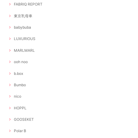
FABRIQ REPORT
東京乳母車
babybuba
LUXURIOUS
MARLMARL
ooh noo
b.box
Bumbo
nico
HOPPL
GOOSEKET
Polar B