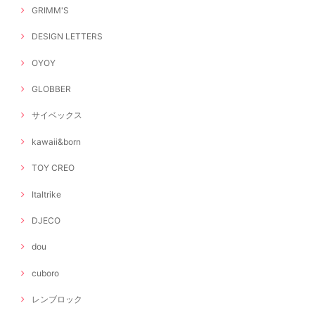
GRIMM'S
DESIGN LETTERS
OYOY
GLOBBER
サイベックス
kawaii&born
TOY CREO
Italtrike
DJECO
dou
cuboro
レンブロック