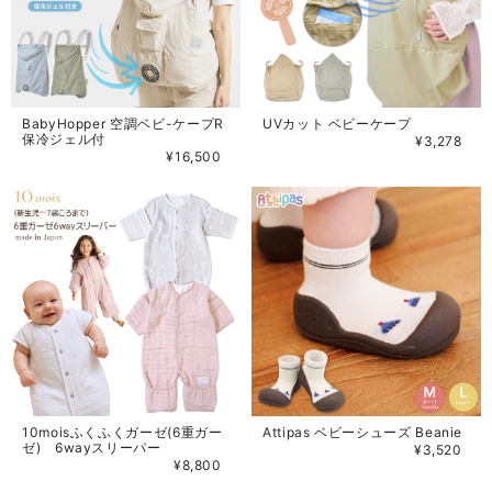
BabyHopper 空調ベビ-ケープR
UVカット ベビーケープ
保冷ジェル付
¥3,278
¥16,500
10moisふくふくガーゼ(6重ガー
Attipas ベビーシューズ Beanie
ゼ) 6wayスリーパー
¥3,520
¥8,800