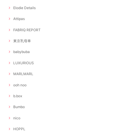
Elodie Details
Attipas
FABRIQ REPORT
東京乳母車
babybuba
LUXURIOUS
MARLMARL
ooh noo
b.box
Bumbo
nico
HOPPL