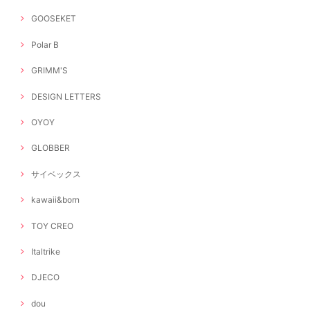
GOOSEKET
Polar B
GRIMM'S
DESIGN LETTERS
OYOY
GLOBBER
サイベックス
kawaii&born
TOY CREO
Italtrike
DJECO
dou