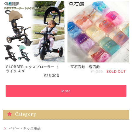
GLOBBER エクスプローラー ト
宝石石鹸 森石鹸
ライク 4in1
¥1,320
SOLD OUT
¥25,300
More
Category
ベビー・キッズ用品