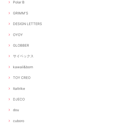
Polar B
GRIMM'S
DESIGN LETTERS
OYOY
GLOBBER
サイベックス
kawaii&born
TOY CREO
Italtrike
DJECO
dou
cuboro