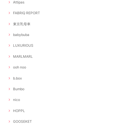
Attipas
FABRIQ REPORT
東京乳母車
babybuba
LUXURIOUS
MARLMARL
ooh noo
b.box
Bumbo
nico
HOPPL
GOOSEKET