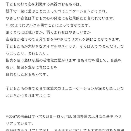
子どもの好奇心を刺激する楽器のおもちゃは、
親子で一緒に遊ぶことによってコミュニケーションがうまれ、
やさしい音色は子どもの心の発達にも効果的だと言われています。
DJのようにクルクル回すことによって音がでます。
強くまわせば強い音が、弱くまわせばやさしい音が
左右音が違うので自分で音をmixさせてリズムを刻むことができます。
子どもたちが大好きなダイヤルやスイッチ、そろばんでつまんだり、ひ
っぱったり、まわしたり、
指先を使う遊びが脳の活性化に繋がります 音あそびを通して、音感を
養い、情緒を豊かに育むことを
目的としたおもちゃです。
子どもたちの奏でる音で家族のコミュニーケーションが深まり楽しいひ
とときがうまれますように
※dou?の商品はすべてCE(ヨーロッパEU諸国共通の玩具安全基準)をク
リアしています。
食品検査もクリアしており、お子さまが口にしても大丈夫な塗料を使用