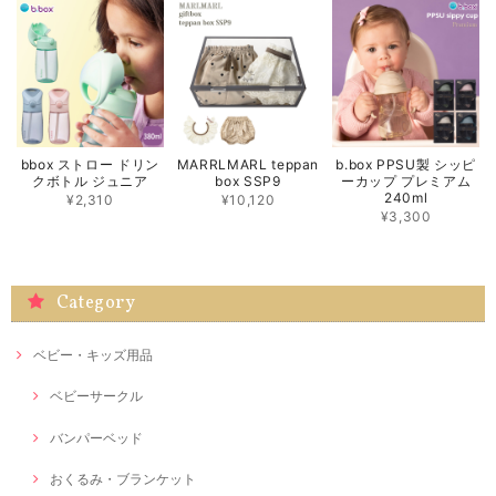
bbox ストロー ドリン
MARRLMARL teppan
b.box PPSU製 シッピ
クボトル ジュニア
box SSP9
ーカップ プレミアム
240ml
¥2,310
¥10,120
¥3,300
Category
ベビー・キッズ用品
ベビーサークル
バンパーベッド
おくるみ・ブランケット