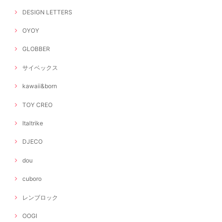
DESIGN LETTERS
OYOY
GLOBBER
サイベックス
kawaii&born
TOY CREO
Italtrike
DJECO
dou
cuboro
レンブロック
OOGI