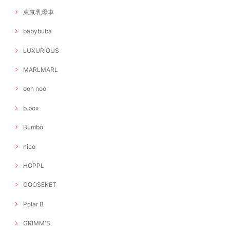
東京乳母車
babybuba
LUXURIOUS
MARLMARL
ooh noo
b.box
Bumbo
nico
HOPPL
GOOSEKET
Polar B
GRIMM'S