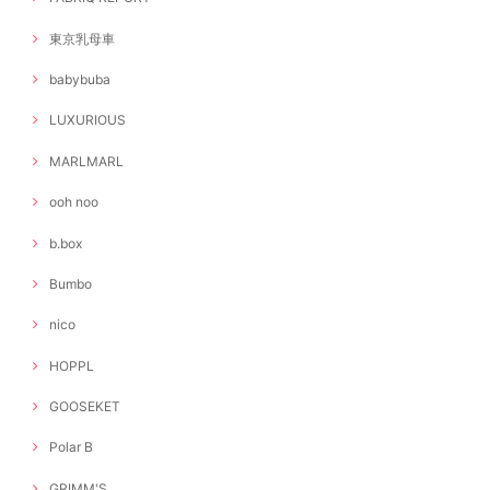
東京乳母車
babybuba
LUXURIOUS
MARLMARL
ooh noo
b.box
Bumbo
nico
HOPPL
GOOSEKET
Polar B
GRIMM'S