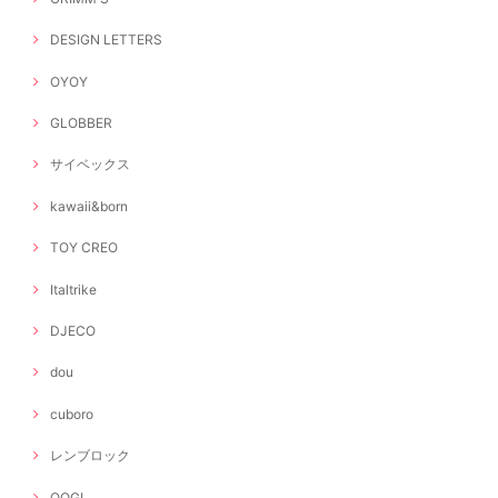
DESIGN LETTERS
OYOY
GLOBBER
サイベックス
kawaii&born
TOY CREO
Italtrike
DJECO
dou
cuboro
レンブロック
OOGI