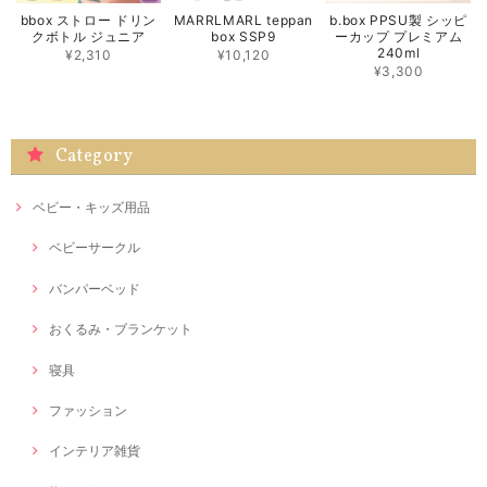
bbox ストロー ドリン
MARRLMARL teppan
b.box PPSU製 シッピ
クボトル ジュニア
box SSP9
ーカップ プレミアム
240ml
¥2,310
¥10,120
¥3,300
Category
ベビー・キッズ用品
ベビーサークル
バンパーベッド
おくるみ・ブランケット
寝具
ファッション
インテリア雑貨