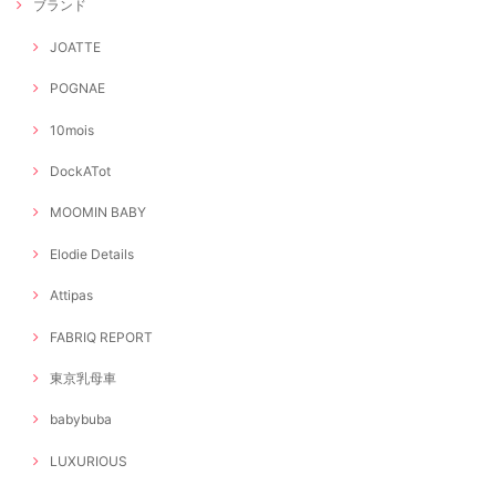
ブランド
JOATTE
POGNAE
10mois
DockATot
MOOMIN BABY
Elodie Details
Attipas
FABRIQ REPORT
東京乳母車
babybuba
LUXURIOUS