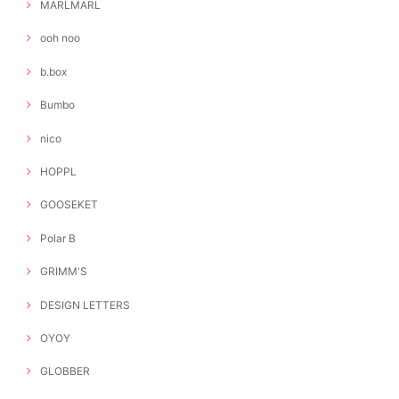
MARLMARL
ooh noo
b.box
Bumbo
nico
HOPPL
GOOSEKET
Polar B
GRIMM'S
DESIGN LETTERS
OYOY
GLOBBER