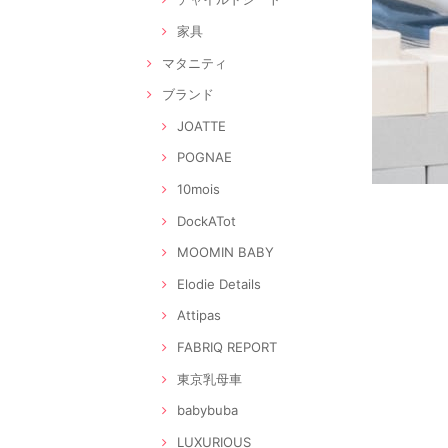
家具
マタニティ
ブランド
JOATTE
POGNAE
10mois
DockATot
MOOMIN BABY
Elodie Details
Attipas
FABRIQ REPORT
東京乳母車
babybuba
LUXURIOUS