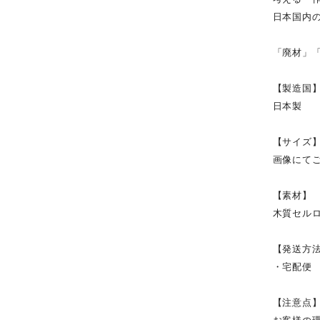
日本国内
「廃材」
【製造国
日本製
【サイズ
画像にて
【素材】
木質セル
【発送方
・宅配便
【注意点