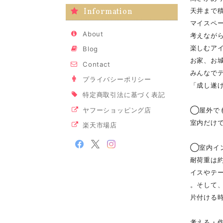
Information
天井まで
マイスペ
About
考えなが
楽しむア
Blog
お家、お
Contact
みんなで
プライバシーポリシー
「成し遂
特定商取引法に基づく表記
ヤフーショッピング店
◯屋外で
室内だけ
楽天市場店
◯室内イ
耐荷重は約
イスやテ
。そして
片付ける
考える・