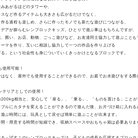
積みあがるほどのタワーや、
ースなど作るアイテムも大きさも広がるだけでなく、
ら作る過程も楽しめ、さらに作ったモノでも新たな遊びにつながる、
イデアが膨らむレンブロックキッズ。ひとりで遊ぶ事はもちろんですが、
城、囲い、お店、動物、ごっこ遊びなど、お友達同士協力して遊ぶことも
テーマを作り、互いに相談し協力して一つの作品を作り上げる
げる」という社会性も身についていくきっかけとなるブロックです。
も使用可能！
ではなく、屋外でも使用することができるので、お庭でお水遊びをする際
ンテリアとしての使用！
200kg相当と、安心して「座る」、「乗る」、「ものを置ける」こと
ーブルにカタチを変えることができるので遊んだ後、お片づけ箱に入れる
、遊ぶ時間には、玩具として戻せば簡単に遊ぶことが出来ます。
時間・用意する時間が短縮でき、収納スペースやおもちゃ箱は必要ありま
作る・試す！のレンブロックキッズは、子どもの成長を応援するブロック