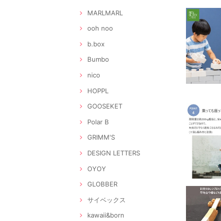
MARLMARL
ooh noo
b.box
Bumbo
nico
HOPPL
GOOSEKET
Polar B
GRIMM'S
DESIGN LETTERS
OYOY
GLOBBER
サイベックス
kawaii&born