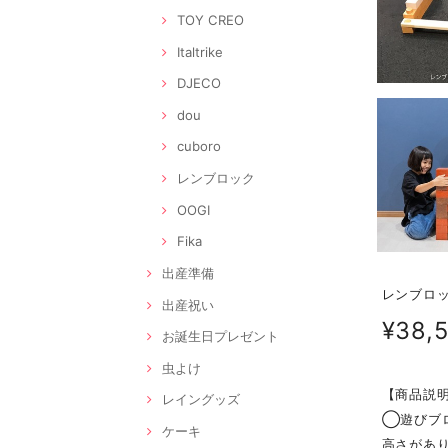
TOY CREO
Italtrike
DJECO
dou
cuboro
レンブロック
OOGI
Fika
出産準備
レンブロッ
出産祝い
¥38,
お誕生日プレゼント
虫よけ
【商品説
レイングッズ
◯遊びブ
ケーキ
高さがあ