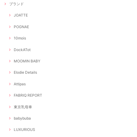
ブランド
JOATTE
POGNAE
10mois
DockATot
MOOMIN BABY
Elodie Details
Attipas
FABRIQ REPORT
東京乳母車
babybuba
LUXURIOUS