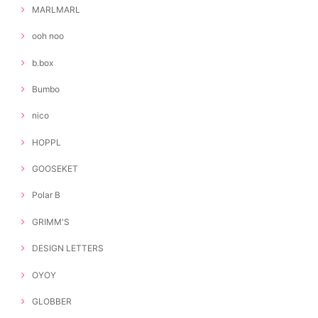
MARLMARL
ooh noo
b.box
Bumbo
nico
HOPPL
GOOSEKET
Polar B
GRIMM'S
DESIGN LETTERS
OYOY
GLOBBER