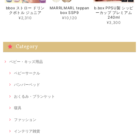
bbox ストロー ドリン
MARRLMARL teppan
b.box PPSU製 シッピ
クボトル ジュニア
box SSP9
ーカップ プレミアム
240ml
¥2,310
¥10,120
¥3,300
Category
ベビー・キッズ用品
ベビーサークル
バンパーベッド
おくるみ・ブランケット
寝具
ファッション
インテリア雑貨