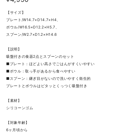
【サイズ】
プレート/W14.7×D14.7×H4、
ボウル/W16.5×D12.2×H5.7、
スプーン/W2.7×D1.2×H14.6
【説明】
吸盤付きの食器2点とスプーンのセット
■プレート：ほどよい高さでごはんがすくいやすい
■ボウル：取っ手があるから食べやすい
■スプーン：継ぎ目がないので洗いやすく衛生的
プレートとボウルはピタッとくっつく吸盤付き
【素材】
シリコーンゴム
【対象年齢】
6ヶ月頃から