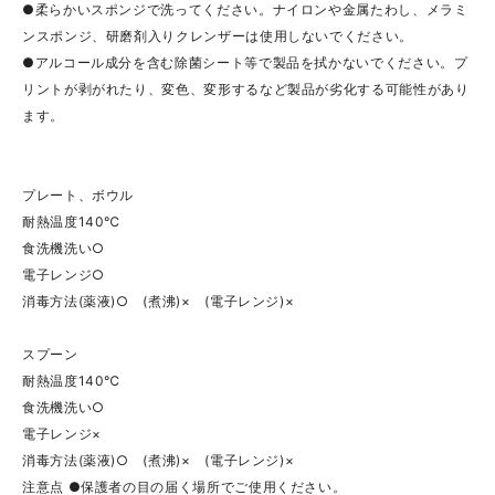
●柔らかいスポンジで洗ってください。ナイロンや金属たわし、メラミ
ンスポンジ、研磨剤入りクレンザーは使用しないでください。
●アルコール成分を含む除菌シート等で製品を拭かないでください。プ
リントが剥がれたり、変色、変形するなど製品が劣化する可能性があり
ます。
プレート、ボウル
耐熱温度140℃
食洗機洗い○
電子レンジ○
消毒方法(薬液)○ (煮沸)× (電子レンジ)×
スプーン
耐熱温度140℃
食洗機洗い○
電子レンジ×
消毒方法(薬液)○ (煮沸)× (電子レンジ)×
注意点 ●保護者の目の届く場所でご使用ください。