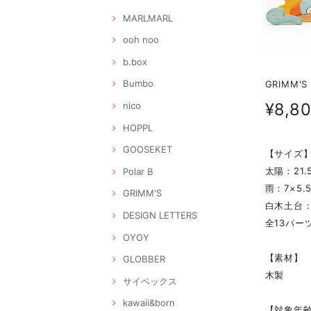
MARLMARL
ooh noo
b.box
Bumbo
GRIMM'
¥8,8
nico
HOPPL
GOOSEKET
【サイズ
太陽：21.5
Polar B
雨：7×5.5
GRIMM'S
白木土台：17
DESIGN LETTERS
全13パー
OYOY
【素材】
GLOBBER
木製
サイベックス
kawaii&born
【対象年