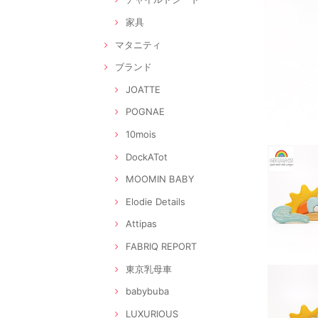
家具
マタニティ
ブランド
JOATTE
POGNAE
10mois
DockATot
MOOMIN BABY
Elodie Details
Attipas
FABRIQ REPORT
東京乳母車
babybuba
LUXURIOUS