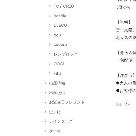
TOY CREO
3歳から
Italtrike
【説明】
DJECO
雷、太陽
dou
お天気の
cuboro
【発送方
レンブロック
・宅配便
OOGI
Fika
【注意点
出産準備
●大人の
●お客様
出産祝い
お誕生日プレゼント
数量
虫よけ
レイングッズ
ケーキ