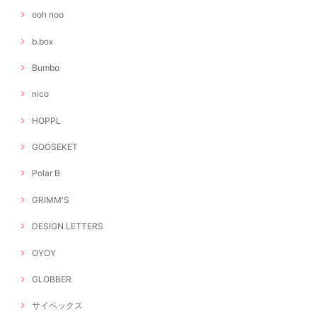
ooh noo
b.box
Bumbo
nico
HOPPL
GOOSEKET
Polar B
GRIMM'S
DESIGN LETTERS
OYOY
GLOBBER
サイベックス