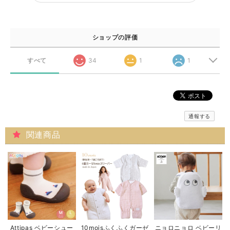
ショップの評価
すべて
34
1
1
通報する
関連商品
Attipas ベビーシュー
10moisふくふくガーゼ
ニョロニョロ ベビーリ