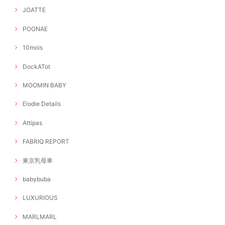
JOATTE
POGNAE
10mois
DockATot
MOOMIN BABY
Elodie Details
Attipas
FABRIQ REPORT
東京乳母車
babybuba
LUXURIOUS
MARLMARL