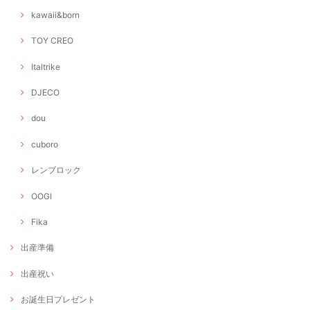
kawaii&born
TOY CREO
Italtrike
DJECO
dou
cuboro
レンブロック
OOGI
Fika
出産準備
出産祝い
お誕生日プレゼント