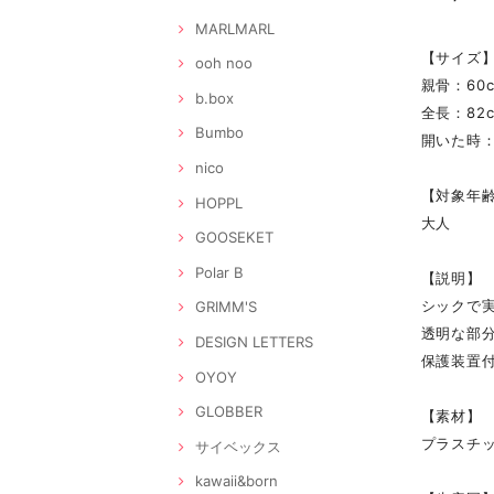
MARLMARL
【サイズ
ooh noo
親骨：60
b.box
全長：82
Bumbo
開いた時：
nico
【対象年
HOPPL
大人
GOOSEKET
Polar B
【説明】
シックで
GRIMM'S
透明な部
DESIGN LETTERS
保護装置
OYOY
GLOBBER
【素材】
プラスチ
サイベックス
kawaii&born