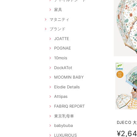
家具
マタニティ
ブランド
JOATTE
POGNAE
10mois
DockATot
MOOMIN BABY
Elodie Details
Attipas
FABRIQ REPORT
東京乳母車
DJECO 
babybuba
¥2,6
LUXURIOUS