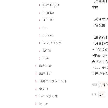
【生産国
TOY CREO
中国
Italtrike
【発送方
DJECO
・宅配便
dou
cuboro
【注意点
レンブロック
・お客様
※「だぼ
OOGI
※本品は
Fika
振り回し
出産準備
また、傘
本来の傘
出産祝い
お誕生日プレゼント
種類
虫よけ
数量
レイングッズ
ケーキ