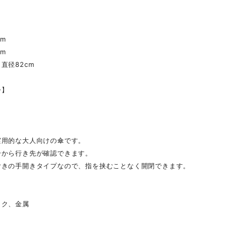
】
cm
cm
直径82cm
齢】
実用的な大人向けの傘です。
分から行き先が確認できます。
付きの手開きタイプなので、指を挟むことなく開閉できます。
ック、金属