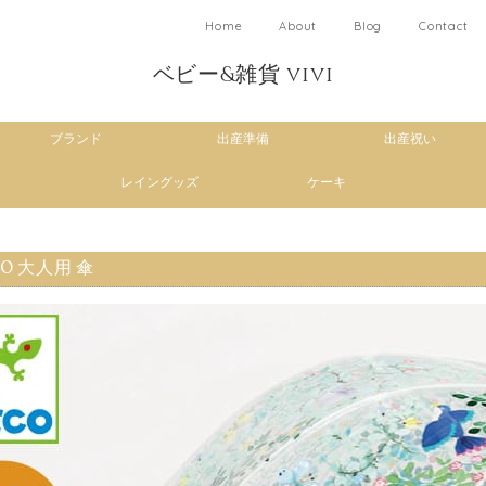
Home
About
Blog
Contact
ベビー&雑貨 vivi
ブランド
出産準備
出産祝い
レイングッズ
ケーキ
CO 大人用 傘