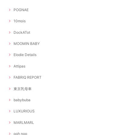
POGNAE
10mois
DockATot
MOOMIN BABY
Elodie Details
Attipas
FABRIQ REPORT
東京乳母車
babybuba
LUXURIOUS
MARLMARL
ooh noo