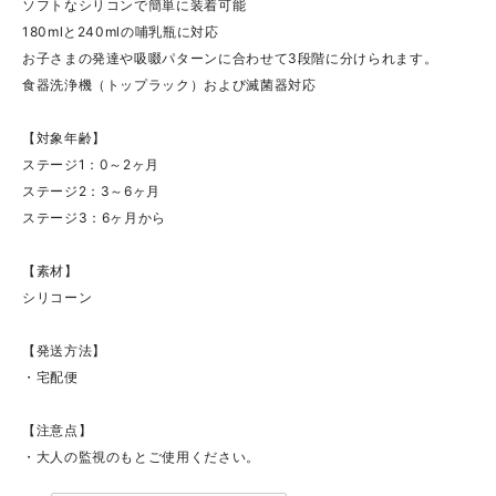
ソフトなシリコンで簡単に装着可能
180mlと240mlの哺乳瓶に対応
お子さまの発達や吸啜パターンに合わせて3段階に分けられます。
食器洗浄機（トップラック）および滅菌器対応
【対象年齢】
ステージ1：0～2ヶ月
ステージ2：3～6ヶ月
ステージ3：6ヶ月から
【素材】
シリコーン
【発送方法】
・宅配便
【注意点】
・大人の監視のもとご使用ください。