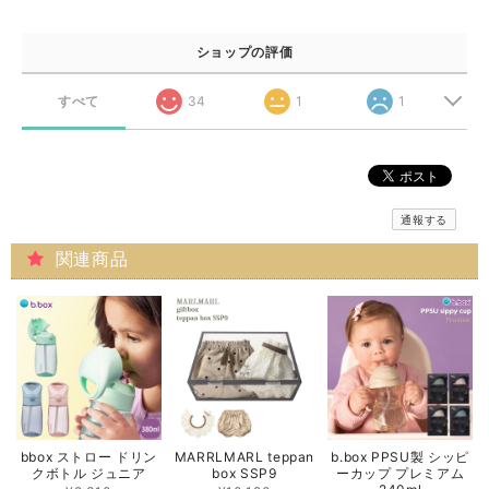
ショップの評価
すべて
34
1
1
通報する
関連商品
bbox ストロー ドリン
MARRLMARL teppan
b.box PPSU製 シッピ
クボトル ジュニア
box SSP9
ーカップ プレミアム