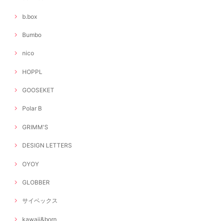
b.box
Bumbo
nico
HOPPL
GOOSEKET
Polar B
GRIMM'S
DESIGN LETTERS
OYOY
GLOBBER
サイベックス
kawaii&born