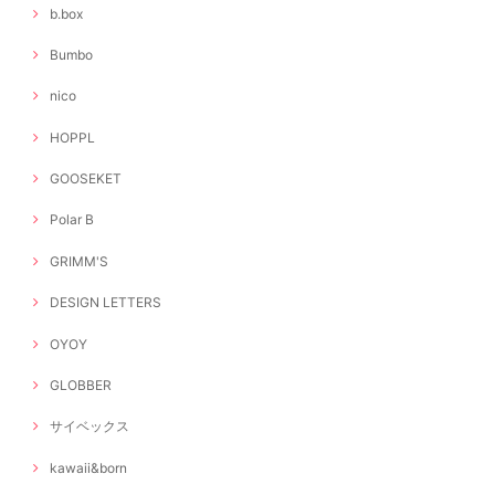
b.box
Bumbo
nico
HOPPL
GOOSEKET
Polar B
GRIMM'S
DESIGN LETTERS
OYOY
GLOBBER
サイベックス
kawaii&born