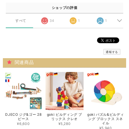
ショップの評価
すべて
34
1
1
通報する
関連商品
DJECO ジグ&ゴー 28
goki ビルディング ブ
goki パズル&ビルディ
ピース
リックス クレオ
ング ブロックス スネ
イル
¥6,600
¥5,280
¥5,940