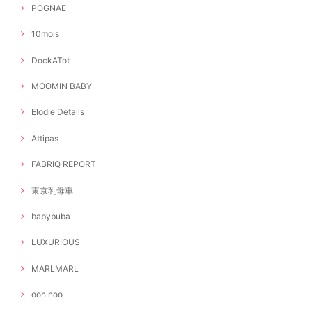
POGNAE
10mois
DockATot
MOOMIN BABY
Elodie Details
Attipas
FABRIQ REPORT
東京乳母車
babybuba
LUXURIOUS
MARLMARL
ooh noo