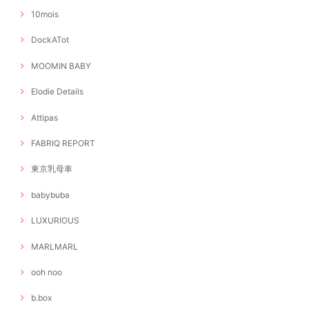
10mois
DockATot
MOOMIN BABY
Elodie Details
Attipas
FABRIQ REPORT
東京乳母車
babybuba
LUXURIOUS
MARLMARL
ooh noo
b.box