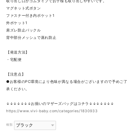
取り出し口がゴムタイプでお子様も取り出しやすいです。
マグネット式ボタン
ファスナー付き内ポケット1
外ポケット1
肩ズレ防止バックル
背中部分メッシュで蒸れ防止
【発送方法】
・宅配便
【注意点】
●お客様のPC環境により色味が異なる場合がございますので予めご了
承ください。
↓↓↓↓↓↓↓お揃いのマザーズバッグはコチラ↓↓↓↓↓↓↓
https://www.vivi-baby.com/categories/1830933
種類