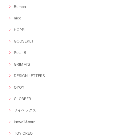
Bumbo
nico
HOPPL
GOOSEKET
Polar B
GRIMM'S
DESIGN LETTERS
OYOY
GLOBBER
サイベックス
kawaii&born
TOY CREO