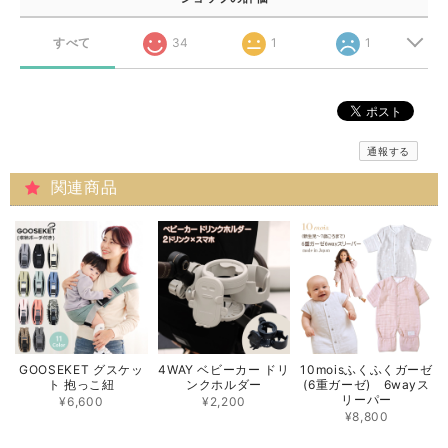
すべて
34
1
1
通報する
関連商品
GOOSEKET グスケッ
4WAY ベビーカー ドリ
10moisふくふくガーゼ
ト 抱っこ紐
ンクホルダー
(6重ガーゼ) 6wayス
リーパー
¥6,600
¥2,200
¥8,800