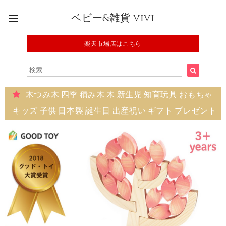
ベビー&雑貨 vivi
楽天市場店はこちら
木つみ木 四季 積み木 木 新生児 知育玩具 おもちゃ
キッズ 子供 日本製 誕生日 出産祝い ギフト プレゼント