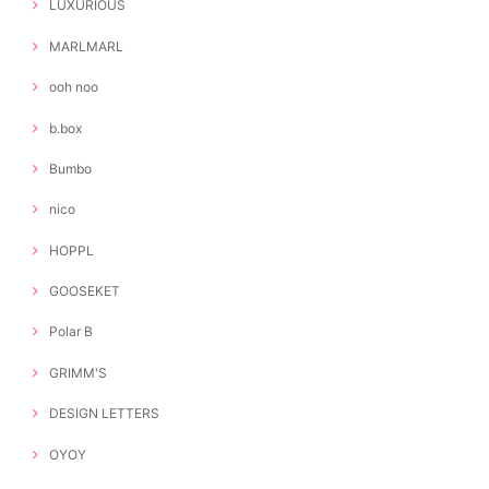
LUXURIOUS
MARLMARL
ooh noo
b.box
Bumbo
nico
HOPPL
GOOSEKET
Polar B
GRIMM'S
DESIGN LETTERS
OYOY