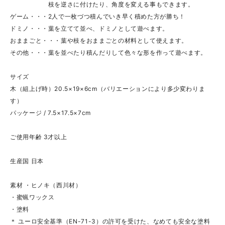
枝を逆さに付けたり、角度を変える事もできます。
ゲーム・・・2人で一枚づつ積んでいき早く積めた方が勝ち！
ドミノ・・・葉を立てて並べ、ドミノとして遊べます。
おままごと・・・葉や枝をおままごとの材料として使えます。
その他・・・葉を並べたり積んだりして色々な形を作って遊べます。
サイズ
木（組上げ時）20.5×19×6cm（バリエーションにより多少変わりま
す）
パッケージ / 7.5×17.5×7cm
ご使用年齢 3才以上
生産国 日本
素材 ・ヒノキ（西川材）
・蜜蝋ワックス
・塗料
＊ ユーロ安全基準（EN-71-3）の許可を受けた、なめても安全な塗料