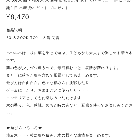
木つみ木 四季 積み木 木 新生児 知育玩具 おもちゃ キッズ 子供 日本製
誕生日 出産祝い ギフト プレゼント
¥8,470
商品説明
2018 GOOD TOY 大賞 受賞
木つみ木は、枝に葉を乗せて遊ぶ、子どもから大人まで楽しめる積み木
です。
葉の色が少しづつ違うので、毎回積むごとに表情が変わります。
また下に落ちた葉も含めて風景としても楽しめます。
遊び方は自由自在。色々な積み方に挑戦したり、
ゲームにしたり、おままごとに使ったり・・・
インテリアとしてもお楽しみいただけます。
木の香り、色、感触、落ちた時の音など、五感を使ってお楽しみくださ
い。
★遊び方いろいろ★
積み木・・・枝に葉を積み、木の様々な表情を楽しめます。