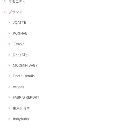
マタニティ
ブランド
JOATTE
POGNAE
10mois
DockATot
MOOMIN BABY
Elodie Details
Attipas
FABRIQ REPORT
東京乳母車
babybuba