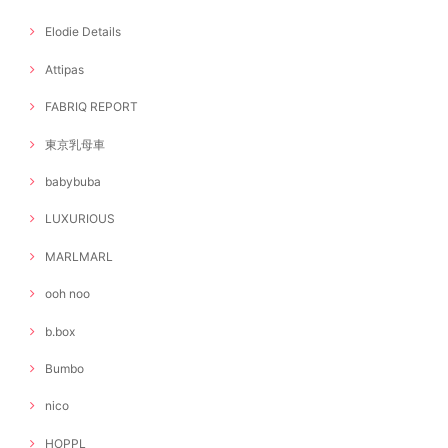
Elodie Details
Attipas
FABRIQ REPORT
東京乳母車
babybuba
LUXURIOUS
MARLMARL
ooh noo
b.box
Bumbo
nico
HOPPL