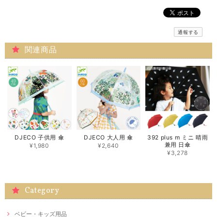
通報する
関連商品
DJECO 子供用 傘
DJECO 大人用 傘
392 plus m ミニ 晴雨
兼用 日傘
¥1,980
¥2,640
¥3,278
Category
ベビー・キッズ用品