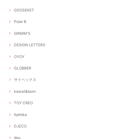
GOOSEKET
Polar B
GRIMM'S
DESIGN LETTERS
OYOY
GLOBBER
サイベックス
kawaii&born
TOY CREO
Italtrike
DJECO
dou